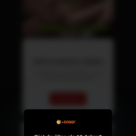
Jetzt kostenlos chatten
Triff Singles aus deiner Nähe – direkt
und ohne versteckte Kosten.
Chat starten